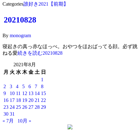
Categories
誰好き2021【前期】
20210828
By
monogram
寝起きの真っ赤なほっぺ。おやつをほおばってる顔。必ず跳
ねる愛
続きを読む
20210828
2021年8月
月
火
水
木
金
土
日
1
2
3
4
5
6
7
8
9
10
11
12
13
14
15
16
17
18
19
20
21
22
23
24
25
26
27
28
29
30
31
« 7月
10月 »