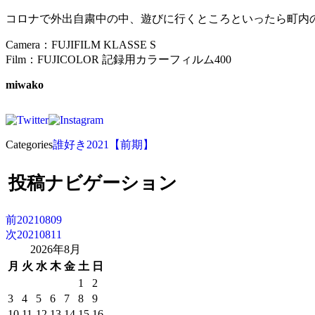
コロナで外出自粛中の中、遊びに行くところといったら町内
Camera：FUJIFILM KLASSE S
Film：FUJICOLOR 記録用カラーフィルム400
miwako
Categories
誰好き2021【前期】
投稿ナビゲーション
前
20210809
次
20210811
2026年8月
月
火
水
木
金
土
日
1
2
3
4
5
6
7
8
9
10
11
12
13
14
15
16