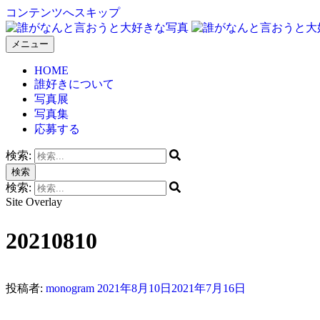
コンテンツへスキップ
メニュー
誰がなんと言おうと大好きな写真
HOME
誰好きについて
写真展
写真集
応募する
検索:
検索
検索:
Site Overlay
20210810
投稿者:
monogram
2021年8月10日
2021年7月16日