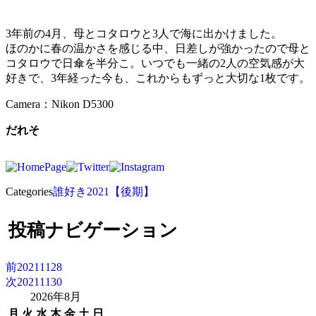
3年前の4月、母とコタロウと3人で海に出かけました。
ほのかに春の温かさを感じる中、日差しが強かったので母と
コタロウで日傘を半分こ。いつでも一緒の2人の空気感が大
好きで、3年経った今も、これからもずっと大切な1枚です。
Camera：Nikon D5300
だれそ
Categories
誰好き2021【後期】
投稿ナビゲーション
前
20211128
次
20211130
2026年8月
月
火
水
木
金
土
日