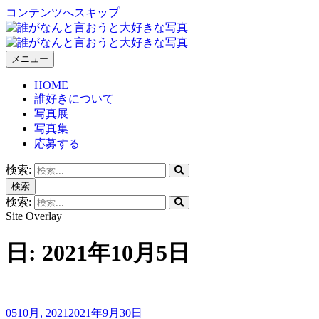
コンテンツへスキップ
メニュー
誰がなんと言おうと大好きな写真
HOME
誰好きについて
写真展
写真集
応募する
検索:
検索
検索:
Site Overlay
日:
2021年10月5日
05
10月, 2021
2021年9月30日