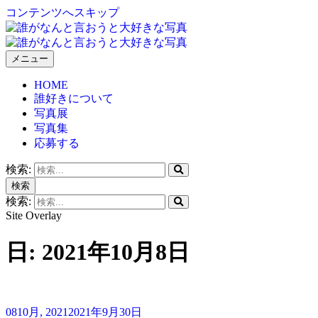
コンテンツへスキップ
メニュー
誰がなんと言おうと大好きな写真
HOME
誰好きについて
写真展
写真集
応募する
検索:
検索
検索:
Site Overlay
日:
2021年10月8日
08
10月, 2021
2021年9月30日