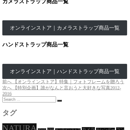
カメラストラップ商品一覧
オンラインストア｜カメラストラップ商品一覧
ハンドストラップ商品一覧
オンラインストア｜ハンドストラップ商品一覧
過
前へ
【オンラインストア】特集｜フォトフレームを贈ろう
投
去
次
次へ
【特別企画】誰がなんと言おうと大好きな写真2012-
稿
2016
の
の
Search
投
投
ナ
…
稿:
稿:
ビ
タグ
ゲ
NATURA
ー
カメラ
コン
SNS
カレンダー
PDAY
オンラインストア