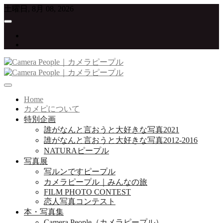
Skip
土曜日, 8月 08, 2026
to
content
twitter
instagram
写真が大好きな人たちをつなげていくプロジェクト
Camera People｜カメラピープル
Home
カメピについて
特別企画
誰がなんと言おうと大好きな写真2021
誰がなんと言おうと大好きな写真2012-2016
NATURAピープル
写真展
写ルンですピープル
カメラピープル｜みんなの旅
FILM PHOTO CONTEST
恋人写真コンテスト
本・写真集
Camera People（カメラピープル）