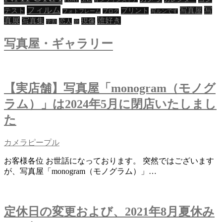
フィルム
写
写真屋
テスト
プリント
フォトフレーム
ブログ
写ルンです
シ
真展
誰好き
写真集
現像
恋人
学割
旅
ョ
写真屋・ギャラリー
ン
【実店舗】写真屋「monogram（モノグ
ラム）」は2024年5月に閉店いたしまし
た
カメラピープル
お客様各位 お世話になっております。 突然ではございます
が、写真屋「monogram（モノグラム）」…
定休日の変更および、2021年8月夏休み