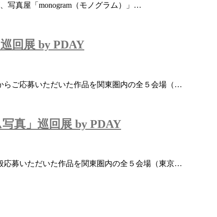
写真屋「monogram（モノグラム）」…
展 by PDAY
からご応募いただいた作品を関東圏内の全５会場（…
」巡回展 by PDAY
般応募いただいた作品を関東圏内の全５会場（東京…