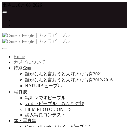
Skip
土曜日, 8月 08, 2026
to
content
twitter
instagram
写真が大好きな人たちをつなげていくプロジェクト
Camera People｜カメラピープル
Home
カメピについて
特別企画
誰がなんと言おうと大好きな写真2021
誰がなんと言おうと大好きな写真2012-2016
NATURAピープル
写真展
写ルンですピープル
カメラピープル｜みんなの旅
FILM PHOTO CONTEST
恋人写真コンテスト
本・写真集
Camera People（カメラピープル）