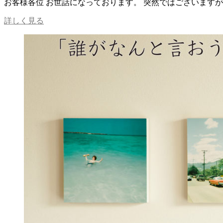
お客様各位 お世話になっております。 突然ではございますが、
【実
詳しく見る
店
舗】
写
真
屋
「monogram（モ
ノ
グ
ラ
ム）」
は
2024
年
5
月
に
閉
店
い