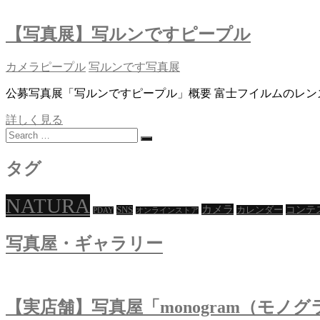
展
ラ
な
by
イ
写
PDAY
【写真展】写ルンですピープル
ン
真
ス
2021
ト
カメラピープル
写ルンです
写真展
ア】
公募写真展「写ルンですピープル」概要 富士フイルムのレ
長
く
【写
詳しく見る
愛
Search
真
用
…
展】
で
写
タグ
き
ル
る
ン
NATURA
カ
で
カメラ
コンテ
SNS
カレンダー
PDAY
オンラインストア
メ
す
ラ
ピ
写真屋・ギャラリー
ア
ー
ク
プ
セ
ル
サ
【実店舗】写真屋「monogram（モノ
リ