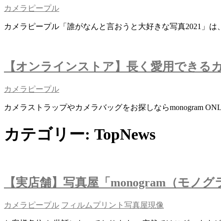
カメラピープル
カメラピープル「誰がなんと言おうと大好きな写真2021」
【オンラインストア】長く愛用できる
カメラピープル
カメラストラップやカメラバッグをお探しならmonogram ONL
カテゴリー:
TopNews
【実店舗】写真屋「monogram（モノ
カメラピープル
フィルム
プリント
写真屋
現像