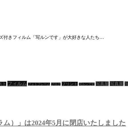
ンズ付きフィルム「写ルンです」が大好きな人たち…
フィルム
写真展
写真屋
スト
プリント
フォトフレーム
ブログ
写ルンです
グラム）」は2024年5月に閉店いたしました