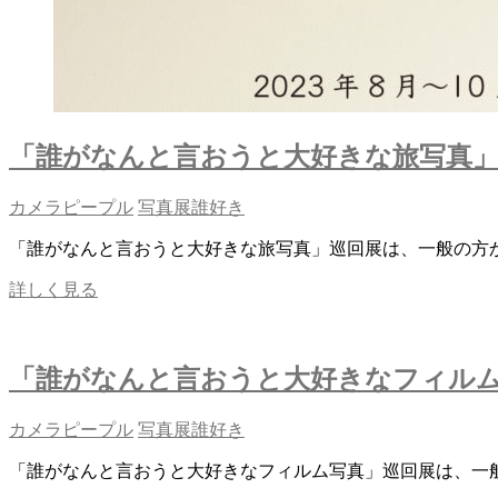
た
し
ま
し
た
「誰がなんと言おうと大好きな旅写真」巡回
カメラピープル
写真展
誰好き
「誰がなんと言おうと大好きな旅写真」巡回展は、一般の方
「誰
詳しく見る
が
な
ん
「誰がなんと言おうと大好きなフィルム写真
と
言
お
カメラピープル
写真展
誰好き
う
「誰がなんと言おうと大好きなフィルム写真」巡回展は、一
と