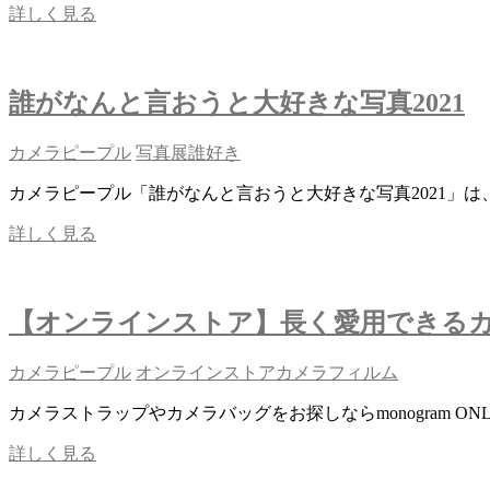
大
「誰
詳しく見る
好
が
き
な
な
ん
旅
誰がなんと言おうと大好きな写真2021
と
写
言
真」
お
カメラピープル
写真展
誰好き
巡
う
回
カメラピープル「誰がなんと言おうと大好きな写真2021」
と
展
大
by
誰
詳しく見る
好
PDAY
が
き
な
な
ん
フ
【オンラインストア】長く愛用できる
と
ィ
言
ル
お
カメラピープル
オンラインストア
カメラ
フィルム
ム
う
写
カメラストラップやカメラバッグをお探しならmonogram ONL
と
真」
大
巡
【オ
詳しく見る
好
回
ン
き