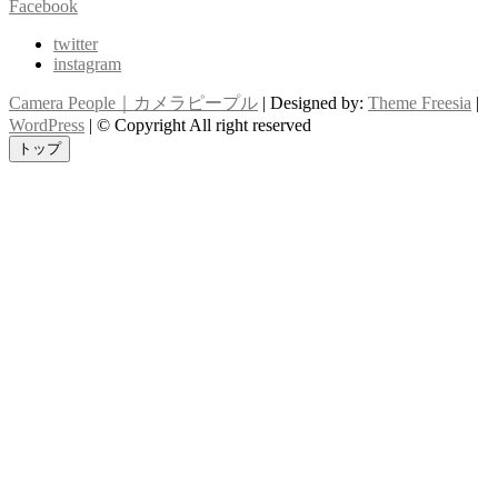
Facebook
twitter
instagram
Camera People｜カメラピープル
| Designed by:
Theme Freesia
|
WordPress
| © Copyright All right reserved
トップ