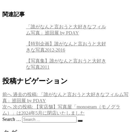
関連記事
「誰がなんと言おうと大好きなフィル
ム写真」巡回展 by PDAY
【特別企画】誰がなんと言おうと大好
きな写真2012-2016
【写真集】誰がなんと言おうと大好き
な写真2011
投稿ナビゲーション
前へ
過去の投稿:
「誰がなんと言おうと大好きなフィルム写
真」巡回展 by PDAY
次へ
次の投稿:
【実店舗】写真屋「monogram（モノグラ
ム）」は2024年5月に閉店いたしました
Search …