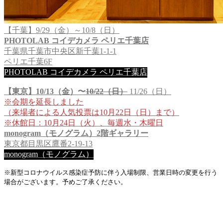
【千葉】9/29（金）～10/8（日）
PHOTOLAB コイデカメラ ペリエ千葉店
千葉県千葉市中央区新千葉1-1-1
ペリエ千葉6F
PHOTOLAB コイデカメラ ペリエ千葉店
【東京】10/13（金）〜
10/22（日）
11/26（日）
※会期を延長しました
（来場者による人気投票は10月22日（日）まで）
※休館日：10月24日（火）、毎週水・木曜日
monogram（モノグラム）2階ギャラリー
東京都目黒区鷹番2-19-13
monogram（モノグラム）
※新型コロナウイルス感染症予防に伴う入場制限、営業日時の変更を行う
場合がございます。予めご了承ください。