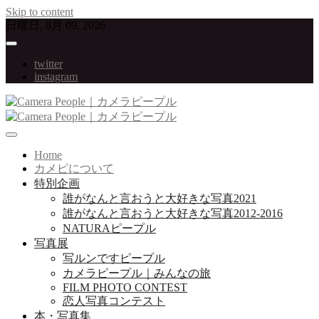
Skip to content
日曜日, 8月 09, 2026
twitter
instagram
写真が大好きな人たちをつなげていくプロジェクト
Camera People｜カメラピープル
Home
カメピについて
特別企画
誰がなんと言おうと大好きな写真2021
誰がなんと言おうと大好きな写真2012-2016
NATURAピープル
写真展
写ルンですピープル
カメラピープル｜みんなの旅
FILM PHOTO CONTEST
恋人写真コンテスト
本・写真集