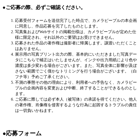
●ご応募の際、必ずご確認ください。
応募受付フォームを送信完了した時点で、カメラピープルの本企画
に同意し、作品応募を完了したものとします。
写真集およびWebサイトの掲載仕様は、カメラピープルが定めた仕
様に限定され、それ以外のご要望はお受けできません。
応募された作品の著作権は撮影者に帰属します。譲渡いただくこと
はありません。
展示用の写真プリント出力の際、基本的にいただきました写真デー
タにこちらで補正はいたしませんが、インクや出力用紙により色や
濃度は多少変わる場合がございます。また、写真全体に影響が及ぼ
さない範囲でごく僅かなトリミングを行う場合がございます。（白
フチ等）予めご了承ください。
不測の事態その他の理由により、利用者への予告なく、カメラピー
プルの企画内容を変更および中断、終了することができるものとし
ます。
ご応募に際しては必ず本人（被写体）の承諾を得てください。他人
の著作権、肖像権を侵害するような行為に起因するトラブルの責任
は一切負いかねます。
●応募フォーム