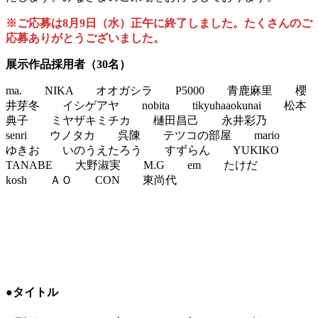
※ご応募は8月9日（水）正午に終了しました。たくさんのご
応募ありがとうございました。
展示作品採用者（30名）
ma. NIKA オオガシラ P5000 青鹿麻里 櫻
井芽冬 イシゲアヤ nobita tikyuhaaokunai 松本
典子 ミヤザキミチカ 樋田昌己 永井彩乃
senri ウノタカ 呉陳 テツコの部屋 mario
ゆきお いのうえたろう すずらん YUKIKO
TANABE 大野淑実 M.G em たけだ
kosh ＡＯ CON 東尚代
●タイトル