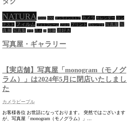
タグ
NATURA
カメラ
コン
SNS
カレンダー
PDAY
オンラインストア
フィルム
写
写真屋
テスト
プリント
フォトフレーム
ブログ
写ルンです
真展
誰好き
写真集
現像
恋人
学割
旅
写真屋・ギャラリー
【実店舗】写真屋「monogram（モノグ
ラム）」は2024年5月に閉店いたしまし
た
カメラピープル
お客様各位 お世話になっております。 突然ではございます
が、写真屋「monogram（モノグラム）」…