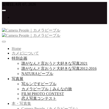
Skip
金曜日, 8月 07, 2026
to
content
twitter
instagram
写真が大好きな人たちをつなげていくプロジェクト
Camera People｜カメラピープル
Home
カメピについて
特別企画
誰がなんと言おうと大好きな写真2021
誰がなんと言おうと大好きな写真2012-2016
NATURAピープル
写真展
写ルンですピープル
カメラピープル｜みんなの旅
FILM PHOTO CONTEST
恋人写真コンテスト
本・写真集
Camera People（カメラピープル）