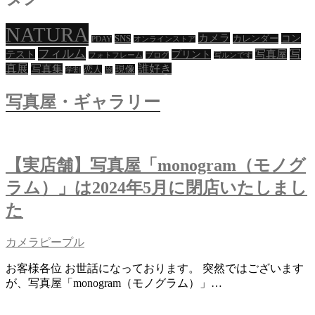
ビ
ゲ
NATURA
カメラ
コン
SNS
カレンダー
PDAY
オンラインストア
ー
フィルム
写
写真屋
テスト
プリント
フォトフレーム
ブログ
写ルンです
真展
誰好き
写真集
現像
恋人
シ
学割
旅
ョ
写真屋・ギャラリー
ン
【実店舗】写真屋「monogram（モノグ
ラム）」は2024年5月に閉店いたしまし
た
カメラピープル
お客様各位 お世話になっております。 突然ではございます
が、写真屋「monogram（モノグラム）」…