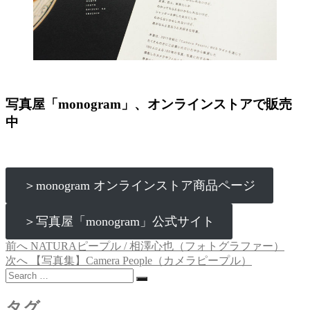
写真屋「monogram」、オンラインストアで販売
中
＞monogram オンラインストア商品ページ
＞写真屋「monogram」公式サイト
過
前へ
NATURAピープル / 相澤心也（フォトグラファー）
投
去
次
次へ
【写真集】Camera People（カメラピープル）
稿
Search
の
の
…
投
投
ナ
稿:
稿:
タグ