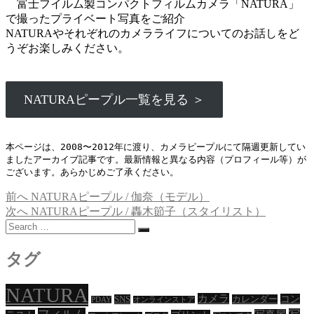
富士フイルム製コンパクトフィルムカメラ「NATURA」
で撮ったプライベート写真をご紹介
NATURAやそれぞれのカメラライフについてのお話しをど
うぞお楽しみください。
NATURAピープル一覧を見る ＞
本ページは、2008〜2012年に渡り、カメラピープルにて隔週更新してい
ましたアーカイブ記事です。最新情報と異なる内容（プロフィール等）が
ございます。あらかじめご了承ください。
過
前へ
NATURAピープル / 伽奈（モデル）
投
去
次
次へ
NATURAピープル / 轟木節子（スタイリスト）
稿
Search
の
の
…
投
投
ナ
稿:
稿:
タグ
ビ
ゲ
NATURA
カメラ
コン
SNS
カレンダー
PDAY
オンラインストア
ー