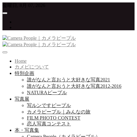
Skip
金曜日, 8月 07, 2026
to
content
twitter
instagram
写真が大好きな人たちをつなげていくプロジェクト
Camera People｜カメラピープル
Home
カメピについて
特別企画
誰がなんと言おうと大好きな写真2021
誰がなんと言おうと大好きな写真2012-2016
NATURAピープル
写真展
写ルンですピープル
カメラピープル｜みんなの旅
FILM PHOTO CONTEST
恋人写真コンテスト
本・写真集
Camera People（カメラピープル）