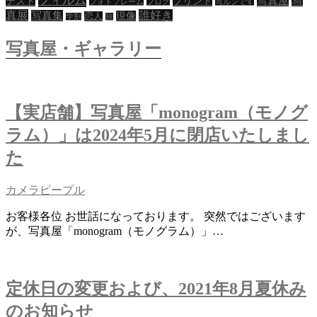
フィルム
写
写真屋
テスト
プリント
フォトフレーム
ブログ
写ルンです
真展
誰好き
写真集
現像
恋人
シ
学割
旅
ョ
写真屋・ギャラリー
ン
【実店舗】写真屋「monogram（モノグ
ラム）」は2024年5月に閉店いたしまし
た
カメラピープル
お客様各位 お世話になっております。 突然ではございます
が、写真屋「monogram（モノグラム）」…
定休日の変更および、2021年8月夏休み
のお知らせ