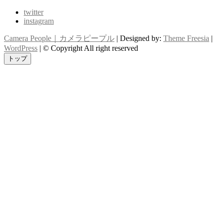
twitter
instagram
Camera People｜カメラピープル
| Designed by:
Theme Freesia
|
WordPress
| © Copyright All right reserved
トップ