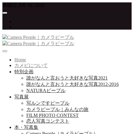
Skip
木曜日, 8月 06, 2026
to
content
twitter
instagram
写真が大好きな人たちをつなげていくプロジェクト
Camera People｜カメラピープル
Home
カメピについて
特別企画
誰がなんと言おうと大好きな写真2021
誰がなんと言おうと大好きな写真2012-2016
NATURAピープル
写真展
写ルンですピープル
カメラピープル｜みんなの旅
FILM PHOTO CONTEST
恋人写真コンテスト
本・写真集
Camera People（カメラピープル）