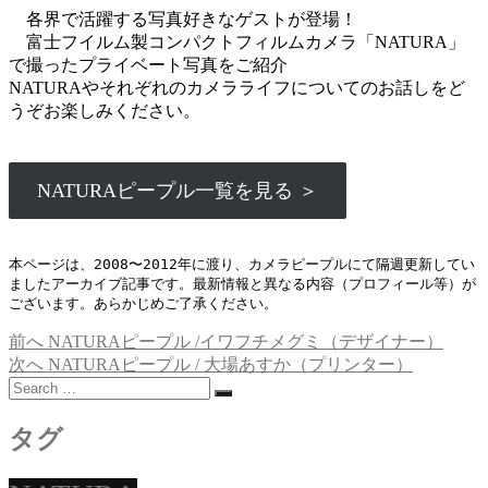
各界で活躍する写真好きなゲストが登場！
富士フイルム製コンパクトフィルムカメラ「NATURA」
で撮ったプライベート写真をご紹介
NATURAやそれぞれのカメラライフについてのお話しをど
うぞお楽しみください。
NATURAピープル一覧を見る ＞
本ページは、2008〜2012年に渡り、カメラピープルにて隔週更新してい
ましたアーカイブ記事です。最新情報と異なる内容（プロフィール等）が
ございます。あらかじめご了承ください。
過
前へ
NATURAピープル /イワフチメグミ（デザイナー）
投
去
次
次へ
NATURAピープル / 大場あすか（プリンター）
稿
Search
の
の
…
投
投
ナ
稿:
稿:
タグ
ビ
ゲ