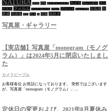
NATURA
カメラ
コン
SNS
カレンダー
PDAY
オンラインストア
ー
フィルム
写
写真屋
テスト
プリント
フォトフレーム
ブログ
写ルンです
真展
誰好き
写真集
現像
恋人
シ
学割
旅
ョ
写真屋・ギャラリー
ン
【実店舗】写真屋「monogram（モノグ
ラム）」は2024年5月に閉店いたしまし
た
カメラピープル
お客様各位 お世話になっております。 突然ではございます
が、写真屋「monogram（モノグラム）」…
定休日の変更および、2021年8月夏休み