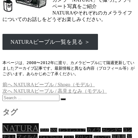
ベート写真をご紹介
NATURAやそれぞれのカメラライフ
についてのお話しをどうぞお楽しみください。
NATURAピープル一覧を見る ＞
本ページは、2008〜2012年に渡り、カメラピープルにて隔週更新してい
ましたアーカイブ記事です。最新情報と異なる内容（プロフィール等）が
ございます。あらかじめご了承ください。
過
前へ
NATURAピープル / Shogo（モデル）
投
去
次
次へ
NATURAピープル / 高見まなみ（モデル）
稿
Search
の
の
…
投
投
ナ
稿:
稿:
タグ
ビ
ゲ
NATURA
カメラ
コン
SNS
カレンダー
PDAY
オンラインストア
ー
フィルム
写
写真屋
テスト
プリント
フォトフレーム
ブログ
写ルンです