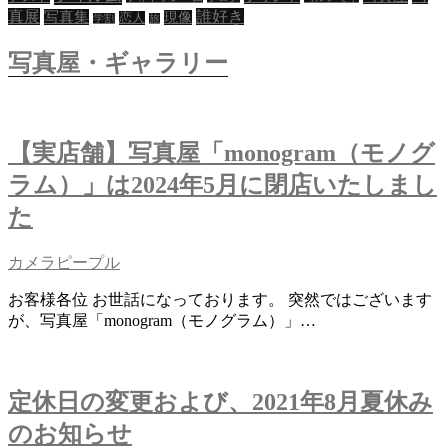
真展
誰好き
写真集
現像
恋人
シ
学割
旅
ョ
写真屋・ギャラリー
ン
【実店舗】写真屋「monogram（モノグ
ラム）」は2024年5月に閉店いたしまし
た
カメラピープル
お客様各位 お世話になっております。 突然ではございます
が、写真屋「monogram（モノグラム）」…
定休日の変更および、2021年8月夏休み
のお知らせ