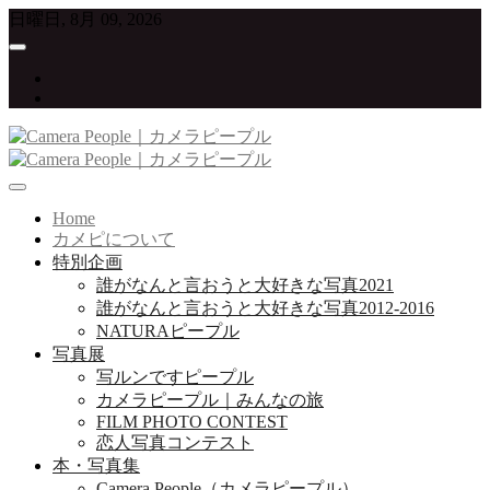
Skip
日曜日, 8月 09, 2026
to
content
twitter
instagram
写真が大好きな人たちをつなげていくプロジェクト
Camera People｜カメラピープル
Home
カメピについて
特別企画
誰がなんと言おうと大好きな写真2021
誰がなんと言おうと大好きな写真2012-2016
NATURAピープル
写真展
写ルンですピープル
カメラピープル｜みんなの旅
FILM PHOTO CONTEST
恋人写真コンテスト
本・写真集
Camera People（カメラピープル）