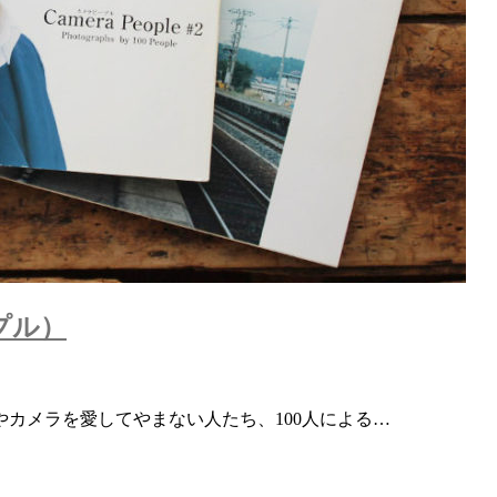
ープル）
カメラを愛してやまない人たち、100人による…