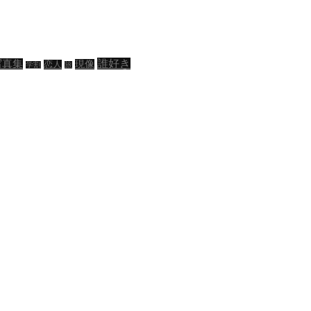
誰好き
写真集
現像
恋人
学割
旅