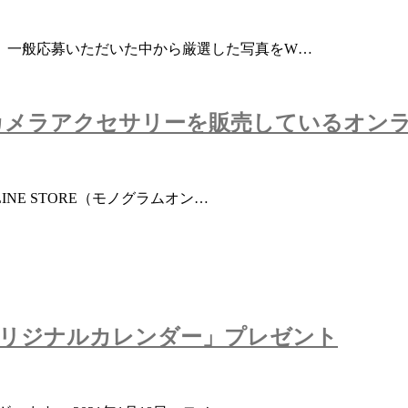
は、一般応募いただいた中から厳選した写真をW…
カメラアクセサリーを販売しているオン
INE STORE（モノグラムオン…
オリジナルカレンダー」プレゼント