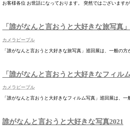
お客様各位 お世話になっております。 突然ではございますが、
「誰がなんと言おうと大好きな旅写真」巡回
カメラピープル
「誰がなんと言おうと大好きな旅写真」巡回展は、一般の方
「誰がなんと言おうと大好きなフィルム写真
カメラピープル
「誰がなんと言おうと大好きなフィルム写真」巡回展は、一
誰がなんと言おうと大好きな写真2021