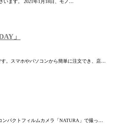
います。 2021年1月18日、モノ…
AY」
です。スマホやパソコンから簡単に注文でき、店…
ンパクトフィルムカメラ「NATURA」で撮っ…