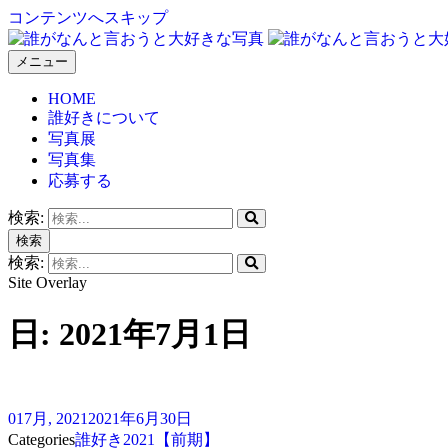
コンテンツへスキップ
メニュー
誰がなんと言おうと大好きな写真
HOME
誰好きについて
写真展
写真集
応募する
検索:
検索
検索:
Site Overlay
日:
2021年7月1日
01
7月, 2021
2021年6月30日
Categories
誰好き2021【前期】