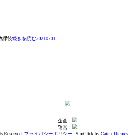
放課後
続きを読む
20210701
企画：
運営：
hts Reserved.
プライバシーポリシー
| SimClick by
Catch Themes