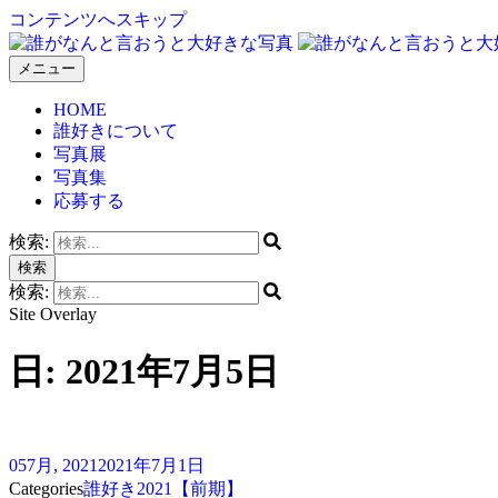
コンテンツへスキップ
メニュー
誰がなんと言おうと大好きな写真
HOME
誰好きについて
写真展
写真集
応募する
検索:
検索
検索:
Site Overlay
日:
2021年7月5日
05
7月, 2021
2021年7月1日
Categories
誰好き2021【前期】