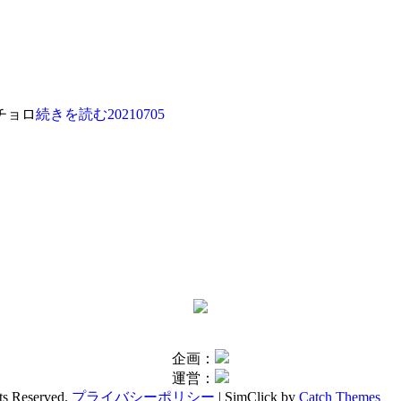
チョロ
続きを読む
20210705
企画：
運営：
hts Reserved.
プライバシーポリシー
| SimClick by
Catch Themes