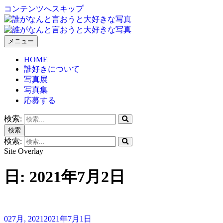
コンテンツへスキップ
メニュー
誰がなんと言おうと大好きな写真
HOME
誰好きについて
写真展
写真集
応募する
検索:
検索
検索:
Site Overlay
日:
2021年7月2日
02
7月, 2021
2021年7月1日