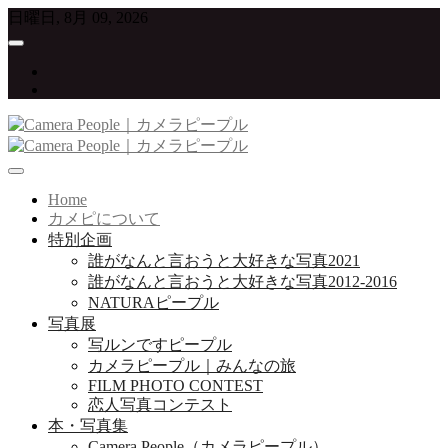
Skip
日曜日, 8月 09, 2026
to
content
twitter
instagram
写真が大好きな人たちをつなげていくプロジェクト
Camera People｜カメラピープル
Home
カメピについて
特別企画
誰がなんと言おうと大好きな写真2021
誰がなんと言おうと大好きな写真2012-2016
NATURAピープル
写真展
写ルンですピープル
カメラピープル｜みんなの旅
FILM PHOTO CONTEST
恋人写真コンテスト
本・写真集
Camera People（カメラピープル）