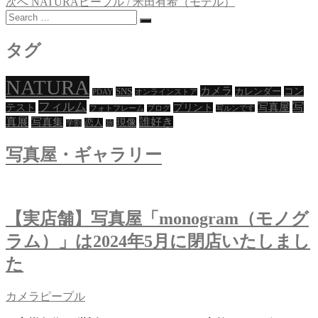
去
次
次へ
NATURAピープル / 米田有希（モデル）
稿
Search
の
の
…
投
投
ナ
稿:
稿:
タグ
ビ
ゲ
NATURA
カメラ
コン
SNS
カレンダー
PDAY
オンラインストア
ー
フィルム
写
写真屋
テスト
プリント
フォトフレーム
ブログ
写ルンです
真展
誰好き
写真集
現像
恋人
シ
学割
旅
ョ
写真屋・ギャラリー
ン
【実店舗】写真屋「monogram（モノグ
ラム）」は2024年5月に閉店いたしまし
た
カメラピープル