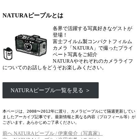
NATURAピープルとは
各界で活躍する写真好きなゲストが
登場！
富士フイルム製コンパクトフィルム
カメラ「NATURA」で撮ったプライ
ベート写真をご紹介
NATURAやそれぞれのカメラライフ
についてのお話しをどうぞお楽しみください。
NATURAピープル一覧を見る ＞
本ページは、2008〜2012年に渡り、カメラピープルにて隔週更新してい
ましたアーカイブ記事です。最新情報と異なる内容（プロフィール等）が
ございます。あらかじめご了承ください。
過
前へ
NATURAピープル / 伊東俊介（写真家）
投