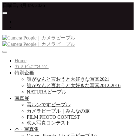
Skip
日曜日, 8月 09, 2026
to
content
twitter
instagram
写真が大好きな人たちをつなげていくプロジェクト
Camera People｜カメラピープル
Home
カメピについて
特別企画
誰がなんと言おうと大好きな写真2021
誰がなんと言おうと大好きな写真2012-2016
NATURAピープル
写真展
写ルンですピープル
カメラピープル｜みんなの旅
FILM PHOTO CONTEST
恋人写真コンテスト
本・写真集
Camera People（カメラピープル）