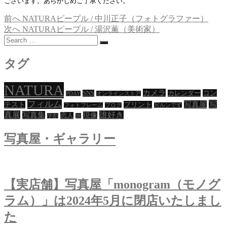
ございます。あらかじめご了承ください。
過
前へ
NATURAピープル / 中川正子（フォトグラファー）
投
去
次
次へ
NATURAピープル / 湯沢薫（美術家）
稿
Search
の
の
…
投
投
ナ
稿:
稿:
タグ
ビ
ゲ
NATURA
カメラ
コン
SNS
カレンダー
PDAY
オンラインストア
ー
フィルム
写
写真屋
テスト
プリント
フォトフレーム
ブログ
写ルンです
真展
誰好き
写真集
現像
恋人
シ
学割
旅
ョ
写真屋・ギャラリー
ン
【実店舗】写真屋「monogram（モノグ
ラム）」は2024年5月に閉店いたしまし
た