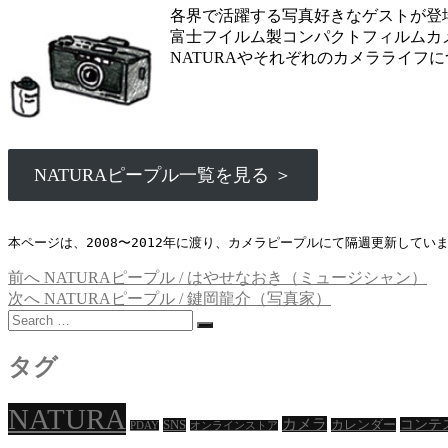
各界で活躍する写真好きなゲストが登
富士フイルム製コンパクトフィルムカメ
NATURAやそれぞれのカメラライフ
NATURAピープル一覧を見る ＞
本ページは、2008〜2012年に渡り、カメラピープルにて隔週更新して
過
前へ
NATURAピープル / はやせなおき（ミュージシャン）
投
去
次
次へ
NATURAピープル / 鍵岡龍介（写真家）
稿
Search
の
の
…
投
投
ナ
稿:
稿:
タグ
ビ
ゲ
NATURA
カメラ
コンテ
SNS
カレンダー
PDAY
オンラインストア
ー