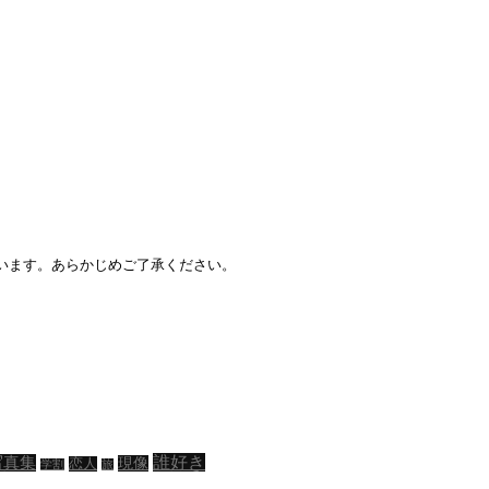
ざいます。あらかじめご了承ください。
誰好き
写真集
現像
恋人
学割
旅