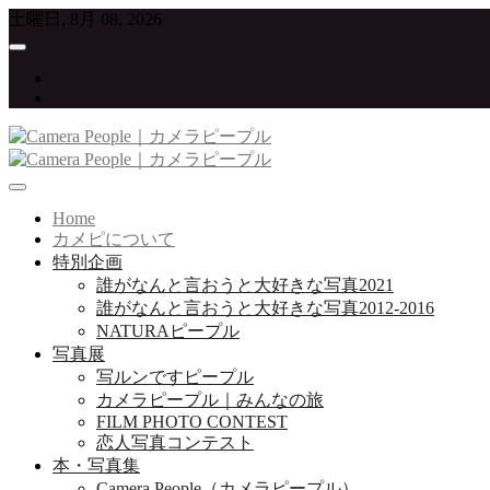
Skip
土曜日, 8月 08, 2026
to
content
twitter
instagram
写真が大好きな人たちをつなげていくプロジェクト
Camera People｜カメラピープル
Home
カメピについて
特別企画
誰がなんと言おうと大好きな写真2021
誰がなんと言おうと大好きな写真2012-2016
NATURAピープル
写真展
写ルンですピープル
カメラピープル｜みんなの旅
FILM PHOTO CONTEST
恋人写真コンテスト
本・写真集
Camera People（カメラピープル）