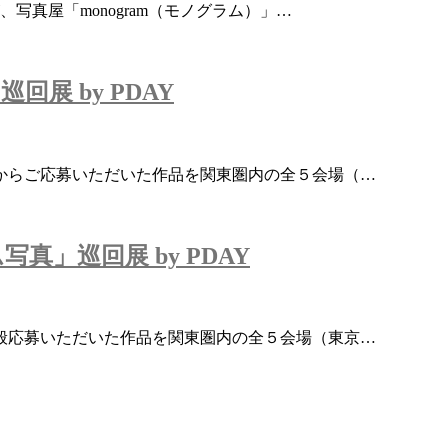
写真屋「monogram（モノグラム）」…
展 by PDAY
からご応募いただいた作品を関東圏内の全５会場（…
」巡回展 by PDAY
般応募いただいた作品を関東圏内の全５会場（東京…