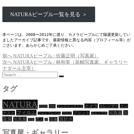
NATURAピープル一覧を見る ＞
本ページは、2008〜2012年に渡り、カメラピープルにて隔週更新してい
ましたアーカイブ記事です。最新情報と異なる内容（プロフィール等）が
ございます。あらかじめご了承ください。
過
前へ
NATURAピープル / 佐藤正明（写真家）
投
去
次
次へ
NATURAピープル / 林和美（装幀写真家、ギャラリー
稿
の
の
ナダール主宰）
Search
投
投
ナ
…
稿:
稿:
ビ
タグ
ゲ
NATURA
ー
カメラ
コン
SNS
カレンダー
PDAY
オンラインストア
フィルム
写
写真屋
テスト
プリント
シ
フォトフレーム
ブログ
写ルンです
真展
誰好き
写真集
現像
恋人
学割
旅
ョ
写真屋・ギャラリー
ン