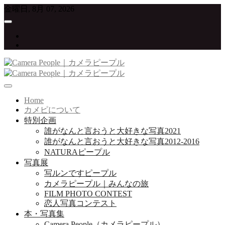
Skip
金曜日, 8月 07, 2026
to
content
twitter
instagram
写真が大好きな人たちをつなげていくプロジェクト
Camera People｜カメラピープル
Home
カメピについて
特別企画
誰がなんと言おうと大好きな写真2021
誰がなんと言おうと大好きな写真2012-2016
NATURAピープル
写真展
写ルンですピープル
カメラピープル｜みんなの旅
FILM PHOTO CONTEST
恋人写真コンテスト
本・写真集
Camera People（カメラピープル）