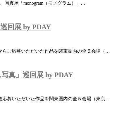
写真屋「monogram（モノグラム）」…
展 by PDAY
からご応募いただいた作品を関東圏内の全５会場（…
」巡回展 by PDAY
般応募いただいた作品を関東圏内の全５会場（東京…