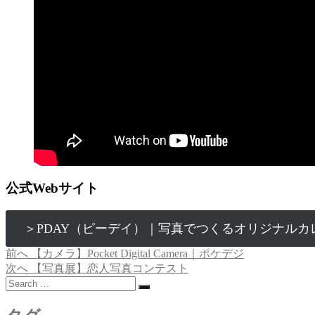
公式Webサイト
＞PDAY（ピーデイ）｜写真でつくるオリジナルカ
過
前へ
【カメラ】Pocket Digital Camera｜ポケデジ
投
去
次
次へ
【写真展】恋人写真コンテスト
稿
Search
の
の
…
投
投
ナ
稿:
稿: