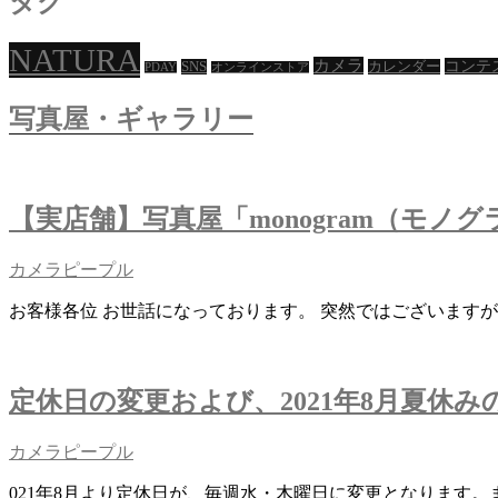
タグ
ビ
ゲ
NATURA
カメラ
コンテ
SNS
カレンダー
PDAY
オンラインストア
ー
写真屋・ギャラリー
シ
ョ
ン
【実店舗】写真屋「monogram（モノ
カメラピープル
お客様各位 お世話になっております。 突然ではございますが、
定休日の変更および、2021年8月夏休み
カメラピープル
021年8月より定休日が、毎週水・木曜日に変更となります。ま