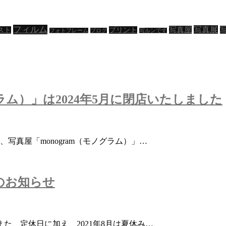
フィルム
写真展
写真屋
スト
プリント
フォトフレーム
ブログ
写ルンです
グラム）」は2024年5月に閉店いたしました
写真屋「monogram（モノグラム）」…
のお知らせ
た、定休日に加え、2021年8月は夏休み…